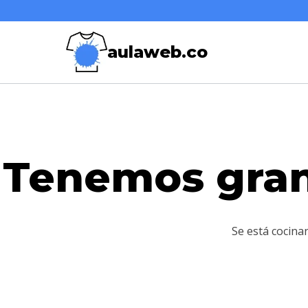
Saltar
Saltar
al
al
aulaweb.co
contenido
contenido
Tenemos gran
Se está cocina