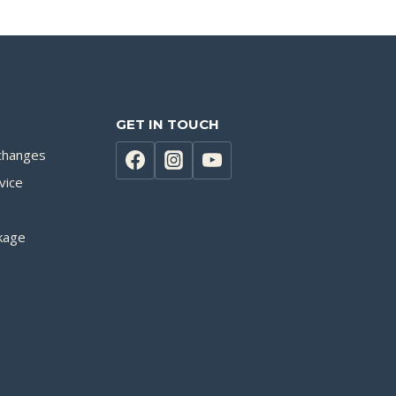
GET IN TOUCH
changes
vice
kage