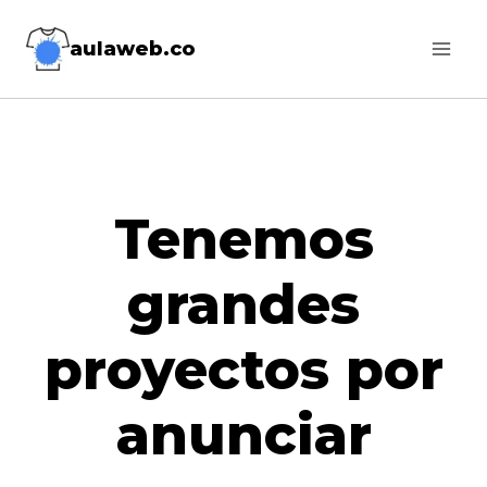
Saltar
Saltar
aulaweb.co
al
al
contenido
contenido
Tenemos
grandes
proyectos por
anunciar