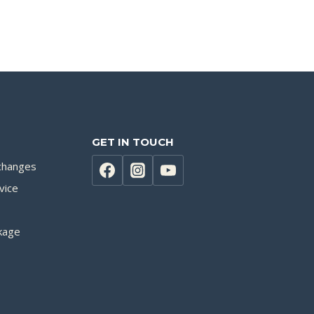
GET IN TOUCH
changes
vice
kage