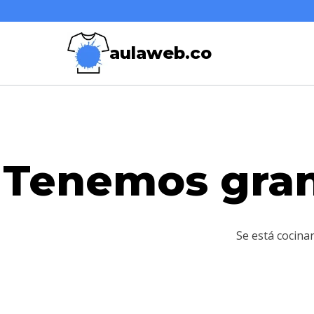
Saltar
Saltar
al
al
aulaweb.co
contenido
contenido
Tenemos gran
Se está cocina